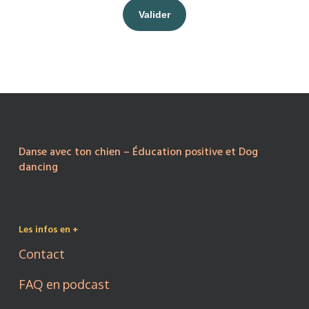
Danse avec ton chien – Éducation positive et Dog
dancing
Les infos en +
Contact
FAQ en podcast